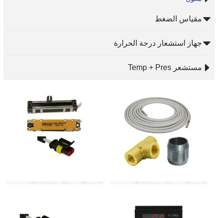
مقياس الضغط
جهاز استشعار درجة الحرارة
مستشعر Temp + Pres