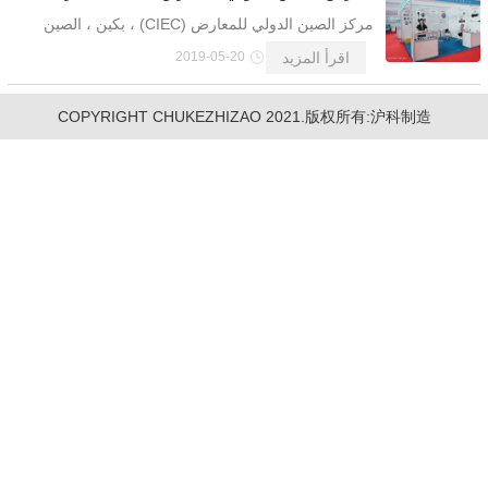
ا
ل
م
ؤ
ت
م
ل
م
و
ج
ل
س
ن
ي
ع
ا
م
2
0
2
مركز الصين الدولي للمعارض (CIEC) ، بكين ، الصين
ر ا
م
ع
ر
ض
ل
ص
ي
ن
ل
د
و
ل
ل
ع
ش
ر
م
ع
د
ا
ت
ل
غ
ا
ز
ل
ط
ب
ي
ع
ا
ل
س
ف
ن
م
ح
ط
ت
ل
غ
ا
ز
ي
ا
م
2
0
1
ز ا
اقرأ المزيد
2019-05-20
و
ل
1
ا
ا
ي ا
COPYRIGHT CHUKEZHIZAO 2021.版权所有:沪科制造
ي
ن ل
ا
ا
ي و