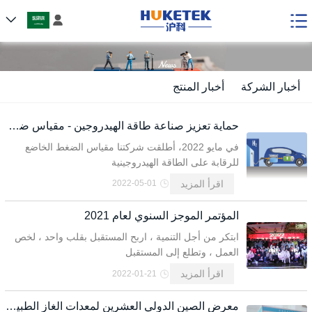

أخبار الشركة
أخبار المنتج
حماية تعزيز صناعة طاقة الهيدروجين - مقياس ضغط استشعار طاقة الهيدروجين
في مايو 2022، أطلقت شركتنا مقياس الضغط الخاضع
للرقابة على الطاقة الهيدروجينية
ح
م
ا
ي
ة
ت
ع
ي
ز
ن
ا
ع
ة
ا
ة
ل
ه
ي
د
ر
و
ي
ن
م
ق
ي
ا
س
غ
ط
س
ت
ش
ع
ا
ا
ة
ل
ه
ي
د
ر
و
ج
ي
اقرأ المزيد
2022-05-01
ز
ص
المؤتمر الموجز السنوي لعام 2021
ط
ق
ا
ابتكر من أجل التنمية ، اربح المستقبل بقلب واحد ، لخص
ج
-
العمل ، وتطلع إلى المستقبل
ض
اقرأ المزيد
2022-01-21
 ط
معرض الصين الدولي العشرين لمعدات الغاز الطبيعي والسفن ومحطات الغاز في عام 2019