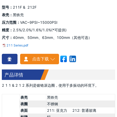
型号：
211F & 212F
表壳：
黑铁壳
压力范围：
VAC~9PSI~15000PSI
精度：
2.5%/2.0%/1.6%/1.0%(*可提供)
尺寸：
40mm、50mm、63mm、100mm（其他可选）
211 Series.pdf
点击下载

产品详情
2 1 1 & 2 1 2 系列是镀铬滚边圈，使用于多振动的环境下。
表壳
黑铁壳
表圈
不锈钢
表面
211: 亚克力 212: 普通玻璃
标牌
铝