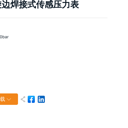
钢旋边焊接式传感压力表
0bar
载
